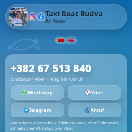
Taxi Boat Budva
by Neno
+382 67 513 840
WhatsApp • Viber • Telegram • Anruf
WhatsApp
Viber
Telegram
Anruf
Wenn der Telegram‑Link auf deinem Handy nicht funktioniert,
schreibe über WhatsApp oder Viber.