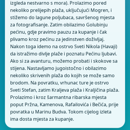
izgleda nestvarno s mora). Prolazimo pored
nekoliko prelijepih plaža, uključujući Mogren, i
stižemo do lagune poljubaca, savršenog mjesta
za fotografisanje. Zatim obilazimo Golubinju
pećinu, gdje pravimo pauzu za kupanje i čak
plivamo kroz pećinu za jedinstven doživljaj.
Nakon toga idemo na ostrvo Sveti Nikola (Havaji)
da istražimo divlje plaže i poznatu Pećinu ljubavi.
Ako si za avanturu, možemo probati i skokove sa
stijena. Nastavljamo jugoistočno i obilazimo
nekoliko skrivenih plaža do kojih se može samo
brodom. Na povratku, vrhunac ture je ostrvo
Sveti Stefan, zatim Kraljeva plaža i Kraljičina plaža.
Prolazimo i kroz šarmantna ribarska mjesta
poput Pržna, Kamenova, Rafailovića i Bečića, prije
povratka u Marinu Budva. Tokom cijelog izleta
ima dosta mjesta za kupanje.