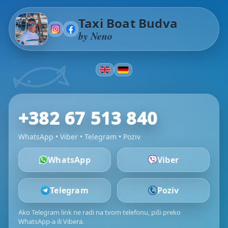
Taxi Boat Budva
by Neno
+382 67 513 840
WhatsApp • Viber • Telegram • Poziv
WhatsApp
Viber
Telegram
Poziv
Ako Telegram link ne radi na tvom telefonu, piši preko
WhatsApp-a ili Vibera.